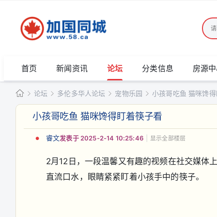
首页
新闻资讯
论坛
分类信息
房源中
论坛
多伦多华人论坛
宠物乐园
小孩哥吃鱼 猫咪馋
加
小孩哥吃鱼 猫咪馋得盯着筷子看
国
»
›
›
›
同
睿文
发表于 2025-2-14 10:25:46
|
显示全部楼层
城
2月12日，一段温馨又有趣的视频在社交媒体
直流口水，眼睛紧紧盯着小孩手中的筷子。