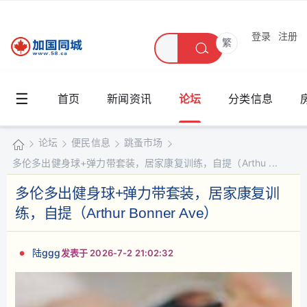
登录
注册
繁
☰
首页
新闻资讯
论坛
分类信息
论坛
便民信息
跳蚤市场
多伦多出健身球+弹力带套装，居家康复训练，自提（Arthu ...
加
国
多伦多出健身球+弹力带套装，居家康复训
»
›
›
›
同
练，自提（Arthur Bonner Ave）
城
陆ggg
发表于 2026-7-2 21:02:32