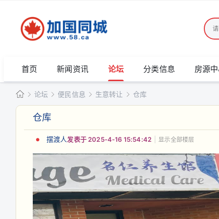
首页
新闻资讯
论坛
分类信息
房源中
论坛
便民信息
生意转让
仓库
加
仓库
国
»
›
›
›
同
摆渡人
发表于 2025-4-16 15:54:42
|
显示全部楼层
城