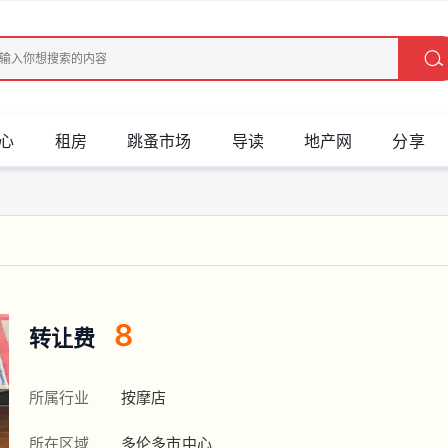
心
租房
跳蚤市场
导读
地产网
分享
8
转让费
所属行业
按摩店
所在区域
多伦多市中心