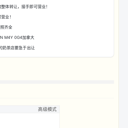
馆整体转让，接手即可营业！
可营业！
证照齐全
o, ON M4Y 0G4加拿大
ad 的奶茶店要急于出让
高级模式