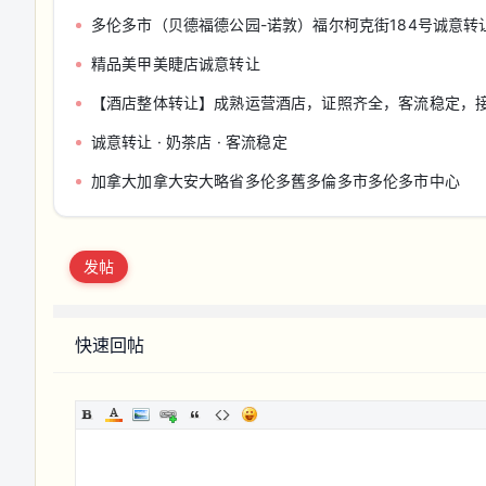
多伦多市（贝德福德公园-诺敦）福尔柯克街1​​84号诚意转
精品美甲美睫店诚意转让
【酒店整体转让】成熟运营酒店，证照齐全，客流稳定，
诚意转让 · 奶茶店 · 客流稳定
加拿大加拿大安大略省多伦多舊多倫多市多伦多市中心
发帖
快速回帖