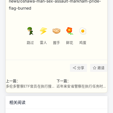
news/oshawa-man-sex-assault-markham-pride-
flag-burned
路过
雷人
握手
鲜花
鸡蛋
分享
邀请
上一篇：
下一篇：
多伦多警察ETF官员在执行搜查令时被杀，19岁男子被通缉
近年来安省警察在执行任务时被杀
相关阅读