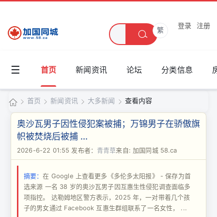
登录
注册
繁
☰
首页
新闻资讯
论坛
分类信息
首页
新闻资讯
大多新闻
查看内容
加
奥沙瓦男子因性侵犯案被捕；万锦男子在骄傲旗
国
帜被焚烧后被捕 ...
›
›
›
›
同
2026-6-22 01:55
发布者：
青青草
来自: 加国同城 58.ca
城
摘要：
在 Google 上查看更多《多伦多太阳报》 - 保存为首
选来源 一名 38 岁的奥沙瓦男子因互惠生性侵犯调查面临多
项指控。 达勒姆地区警方表示，2025 年，一对带着几个孩
子的男女通过 Facebook 互惠生群组联系了一名女性， ...