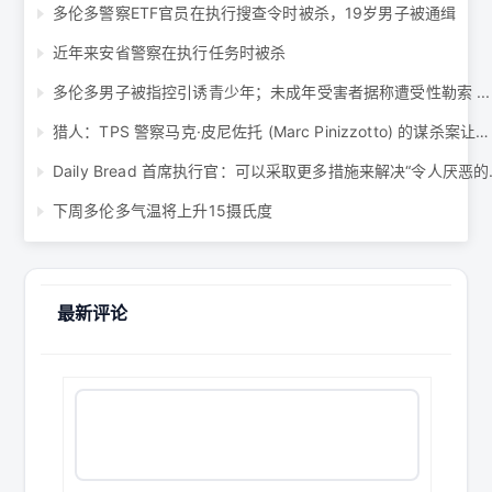
多伦多警察ETF官员在执行搜查令时被杀，19岁男子被通缉
近年来安省警察在执行任务时被杀
多伦多男子被指控引诱青少年；未成年受害者据称遭受性勒索 ...
猎人：TPS 警察马克·皮尼佐托 (Marc Pinizzotto) 的谋杀案让托德·贝利斯 (Todd Bayl ...
Daily Bread
下周多伦多气温将上升15摄氏度
最新评论