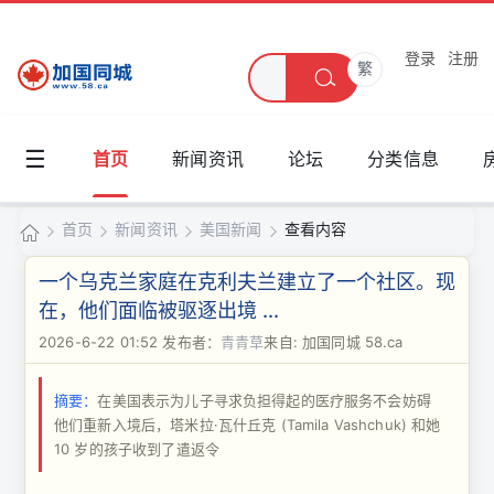
登录
注册
繁
☰
首页
新闻资讯
论坛
分类信息
首页
新闻资讯
美国新闻
查看内容
加
一个乌克兰家庭在克利夫兰建立了一个社区。现
国
在，他们面临被驱逐出境 ...
›
›
›
›
同
2026-6-22 01:52
发布者：
青青草
来自: 加国同城 58.ca
城
摘要：
在美国表示为儿子寻求负担得起的医疗服务不会妨碍
他们重新入境后，塔米拉·瓦什丘克 (Tamila Vashchuk) 和她
10 岁的孩子收到了遣返令