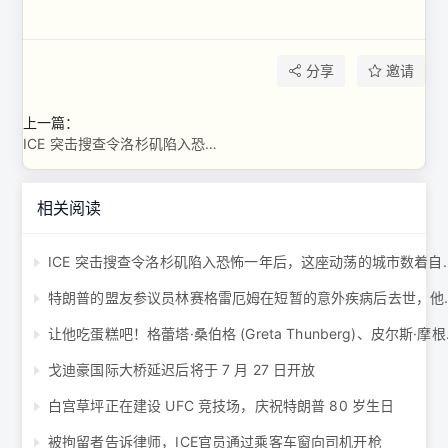
分享
邀请
上一篇：
ICE 突击搜查令洛杉矶陷入恐怖一年后，这座动荡的城市数着自己的伤痕：“逮捕行动从未 ...
相关阅读
ICE 突击搜查令洛杉矶陷入恐怖一年后，这
特朗普的盟友参议员林赛
让他吃蛋糕吧！格蕾塔·
戈迪豪国际大桥延迟后将于 7 月 27 日开放
白宫草坪正在建设 UFC 竞技场，庆祝特朗普 80 岁生日
被拘留者告诉律师，ICE官员通过乘客车窗向司机开枪