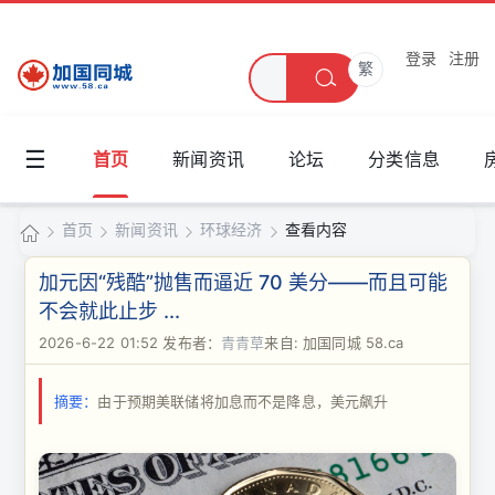
登录
注册
繁
☰
首页
新闻资讯
论坛
分类信息
首页
新闻资讯
环球经济
查看内容
加
加元因“残酷”抛售而逼近 70 美分——而且可能
国
不会就此止步 ...
›
›
›
›
同
2026-6-22 01:52
发布者：
青青草
来自: 加国同城 58.ca
城
摘要：
由于预期美联储将加息而不是降息，美元飙升