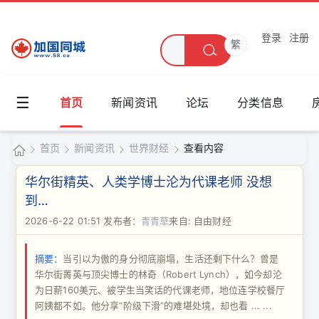
登录
注册
繁
☰
首页
新闻资讯
论坛
分类信息
首页
新闻资讯
世界财经
查看内容
加
华尔街精英、人类学博士沦为代课老师 没想
国
到…
›
›
›
›
同
2026-6-22 01:51
发布者：
青青草
来自: 自由财经
城
摘要：
当引以为傲的身分彻底崩塌，生活还剩下什么？曾是
华尔街菁英与顶尖博士的林奇（Robert Lynch），如今却沦
为日薪160美元、被学生当笑话的代课老师，地位连学校餐厅
阿姨都不如。他分享“阶级下滑”的难堪处境，却也看 ... ...