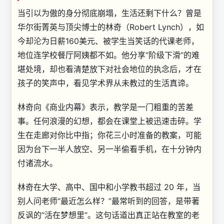
当引以为傲的身分彻底崩塌，生活还剩下什么？曾是
华尔街菁英与顶尖博士的林奇（Robert Lynch），如
今却沦为日薪160美元、被学生当笑话的代课老师，
地位连学校餐厅阿姨都不如。他分享“阶级下滑”的难
堪处境，却也看清楚放下对社会地位的执念后，才在
孩子的笑声中，看见学术界从未教过的生活真谛。
林奇向《商业内幕》表示，教学是一门粗重的苦差
事。任何浪漫的幻想，都会在课堂上被迅速击碎。学
生在走廊对你比中指；你花三小时准备的教案，可能
因为台下一半人放空、另一半偷看手机，在十分钟内
付诸流水。
林奇在大学、高中、国中和小学教书超过 20 年，当
别人问老师“最近怎么样？”最常听到的回答，是带著
反讽的“活在梦想里”。这句话道出真正站在教室的老