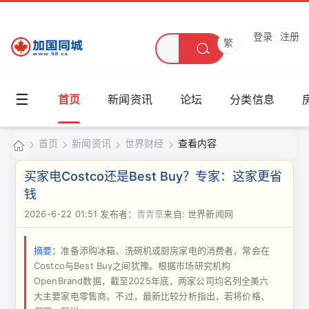
登录
注册
繁
☰
首页
新闻资讯
论坛
分类信息
首页
新闻资讯
世界财经
查看内容
加
买家电Costco还是Best Buy？专家：这家更省
国
钱
›
›
›
›
同
2026-6-22 01:51
发布者：
青青草
来自: 世界新闻网
城
摘要：
准备添购冰箱、洗碗机或厨房家电的消费者，常会在
Costco与Best Buy之间犹豫。根据市场研究机构
OpenBrand数据，截至2025年底，两家公司均名列全美六
大主要家电零售商。不过，最新比较分析指出，若将价格、