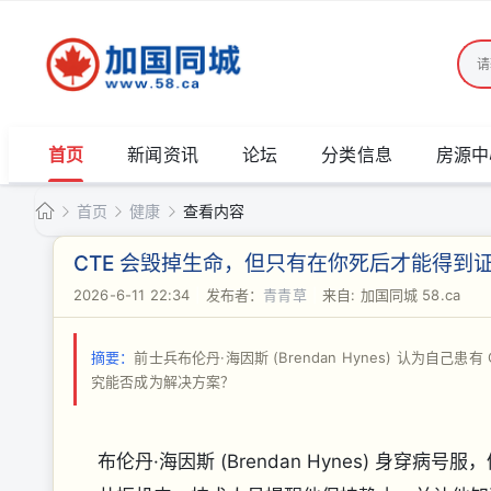
首页
新闻资讯
论坛
分类信息
房源中
首页
健康
查看内容
加
CTE 会毁掉生命，但只有在你死后才能得到证
国
2026-6-11 22:34
|
发布者：
青青草
|
来自: 加国同城 58.ca
›
›
›
同
城
摘要：
前士兵布伦丹·海因斯 (Brendan Hynes) 认为
究能否成为解决方案？
布伦丹·海因斯 (Brendan Hynes) 身