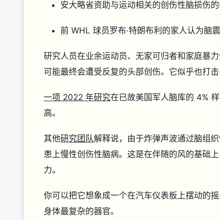
安大略省资助与运动相关的创伤性脑损伤的
前 WHL 球员罗布·特朗布利的家人认为脑
研究人员在业余运动员、无家可归者和家庭暴力受
可能最终会遭受反复的头部创伤。它似乎也打击
一项 2022 年研究
在已故美国军人脑库的 4% 
高。
其他
研究团队
解释说，由于炸弹声波通过脑组织
患上慢性创伤性脑病。这是在伴随的风的基础上
力。
你可以把它想象成一个在汽车仪表板上摆动的摇
身体最复杂的器官。