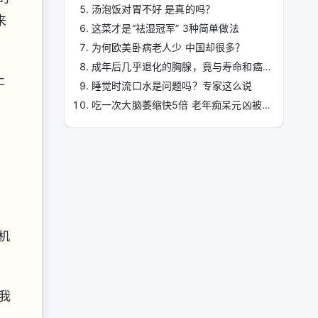
汤泡饭对胃不好 是真的吗？
来
这菜才是“祛湿冠军” 3种简单做法
为何欧美卧病老人少 中国却很多？
成年后几乎退化的胸腺，竟与寿命和癌症密切相关
止
睡觉时流口水是问题吗？专家这么说
吃一次大脑萎缩快5倍 老年痴呆元凶被揪出
机
我