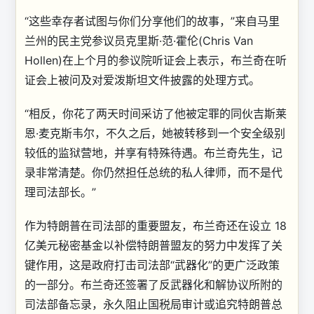
“这些幸存者试图与你们分享他们的故事，”来自马里
兰州的民主党参议员克里斯·范·霍伦(Chris Van
Hollen)在上个月的参议院听证会上表示，布兰奇在听
证会上被问及对爱泼斯坦文件披露的处理方式。
“相反，你花了两天时间采访了他被定罪的同伙吉斯莱
恩·麦克斯韦尔，不久之后，她被转移到一个安全级别
较低的监狱营地，并享有特殊待遇。布兰奇先生，记
录非常清楚。你仍然担任总统的私人律师，而不是代
理司法部长。”
作为特朗普在司法部的重要盟友，布兰奇还在设立 18
亿美元秘密基金以补偿特朗普盟友的努力中发挥了关
键作用，这是政府打击司法部“武器化”的更广泛政策
的一部分。布兰奇还签署了反武器化和解协议所附的
司法部备忘录，永久阻止国税局审计或追究特朗普总