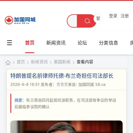
登录
注册
繁
☰
首页
新闻资讯
论坛
分类信息
首页
新闻资讯
美国新闻
查看内容
加
特朗普提名前律师托德·布兰奇担任司法部长
国
2026-6-8 16:51
发布者：
青青草
来自: 加国同城 58.ca
›
›
›
›
同
摘要：
布兰奇自四月起担任该职务，在司法部有争议的举动
城
后面临参议院的确认