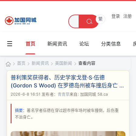
登录
注册
繁
☰
首页
新闻资讯
论坛
分类信息
首页
新闻资讯
美国新闻
查看内容
加
普利策奖获得者、历史学家戈登·S·伍德
国
(Gordon S Wood) 在罗德岛州被车撞后身亡 ...
›
›
›
›
同
2026-6-8 16:51
发布者：
青青草
来自: 加国同城 58.ca
城
摘要：
著名学者伍德在穿过超市停车场时被车撞倒，后伤重
不治身亡。