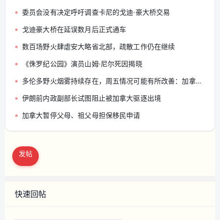
委员会没有决定呼吁调查卡尼的戈迪·豪大桥交易
戈迪豪大桥在延误数月后正式通车
数百场野火肆虐安大略省北部，疏散工作仍在继续
《侏罗纪公园》演员山姆·尼尔死因揭晓
多伦多野火烟雾持续存在，周五情况可能有所改善：加拿大环境部
伊朗前内政副部长试图阻止被加拿大驱逐出境
加拿大暂停父母、祖父母担保移民申请
发帖
快速回帖