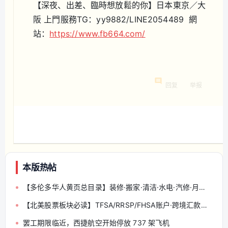
【深夜、出差、臨時想放鬆的你】日本東京／大
阪 上門服務TG：yy9882/LINE2054489 網
站：
https://www.fb664.com/
回复
举报
本版热帖
【多伦多华人黄页总目录】装修·搬家·清洁·水电·汽修·月嫂·会计律师 — 分类索引与发帖规范（收藏帖）
【北美股票板块必读】TFSA/RRSP/FHSA账户·跨境汇款申报·投资收益报税
罢工期限临近，西捷航空开始停放 737 架飞机