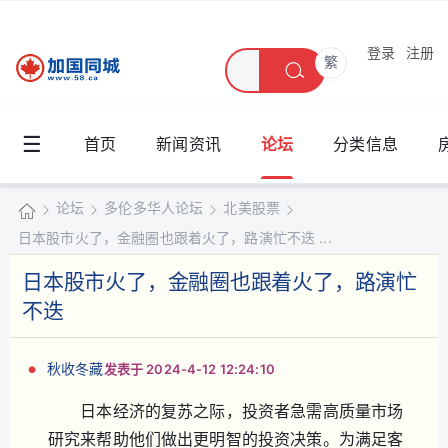
登录
注册
繁
☰
首页
新闻资讯
论坛
分类信息
论坛
多伦多华人论坛
北美股票
日本股市火了，金融圈也跟着火了，路演忙不迭 ...
加
国
日本股市火了，金融圈也跟着火了，路演忙
»
›
›
›
同
不迭
城
秋收冬藏
发表于 2024-4-12 12:24:10
日本经济的复苏之际，投资者急需高质量市场
研究来帮助他们做出更明智的投资决策。为满足客