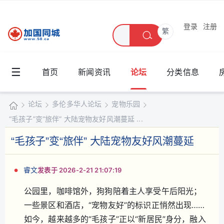
登录
注册
繁
☰
首页
新闻资讯
论坛
分类信息
论坛
多伦多华人论坛
宠物乐园
“毛孩子”变“旅伴” 大陆宠物友好风潮蔓延 ...
加
国
“毛孩子”变“旅伴” 大陆宠物友好风潮蔓延
»
›
›
›
同
城
睿文
发表于 2026-2-21 21:07:19
公园里，咖啡馆外，狗狗陪着主人享受午后阳光；
一些景区和酒店，“宠物友好”的标识正悄然出现……
如今，越来越多的“毛孩子”正以“新居民”身分，融入