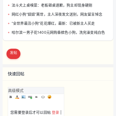
法斗犬上桌嗅菜：老板砸桌道歉，狗主却现身硬刚
网红小狗“妞妞”离世，主人深夜发文送别，网友留言悼念
“全世界最丑小狗”花花爆红，最新：已被新主人买走
哈尔滨一男子花1400元网购香槟色小狗，洗完澡变纯白色
发帖
快速回帖
高级模式
您需要登录后才可以回帖
登录
|