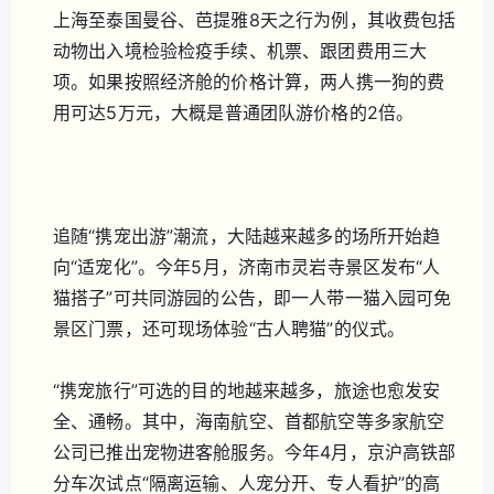
上海至泰国曼谷、芭提雅8天之行为例，其收费包括
动物出入境检验检疫手续、机票、跟团费用三大
项。如果按照经济舱的价格计算，两人携一狗的费
用可达5万元，大概是普通团队游价格的2倍。
追随“携宠出游”潮流，大陆越来越多的场所开始趋
向“适宠化”。今年5月，济南市灵岩寺景区发布“人
猫搭子”可共同游园的公告，即一人带一猫入园可免
景区门票，还可现场体验“古人聘猫”的仪式。
“携宠旅行”可选的目的地越来越多，旅途也愈发安
全、通畅。其中，海南航空、首都航空等多家航空
公司已推出宠物进客舱服务。今年4月，京沪高铁部
分车次试点“隔离运输、人宠分开、专人看护”的高