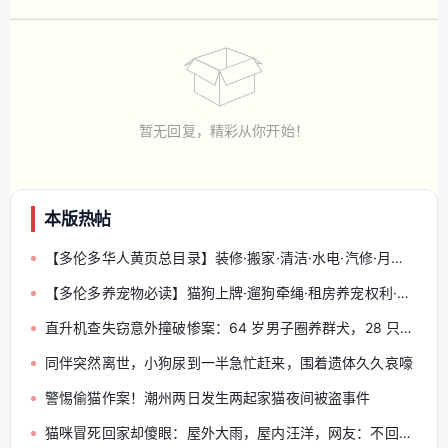
暂无回复，精彩从你开始！
本版热帖
【多伦多华人黄页总目录】装修·搬家·清洁·水电·汽修·月嫂·会计律师 — 分类索引与发帖规范（收藏帖）
【多伦多养宠物必读】猫狗上牌·遛狗牵绳·租房养宠权利·带宠物出入境
直升机查失窃意外撞破惨案：64 岁男子圈养群犬，28 只惨死狗圈
同伴突然离世，小狗尿到一半急忙赶来，围着遗体久久哀嚎
警惕偷猫作案！潮州两日发生两起家猫夜间被盗事件
猫咪冒死回家却傻眼：屋外大雨，屋内汪洋，网友：不回也罢