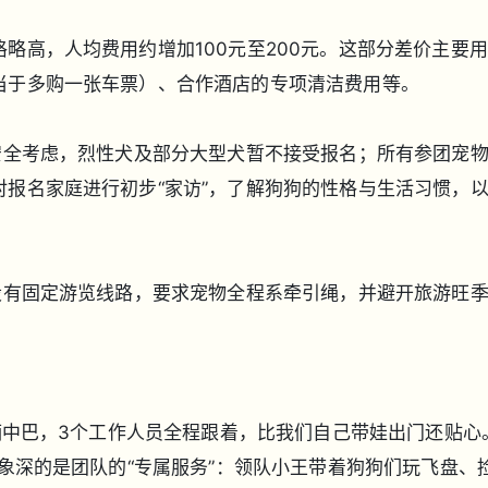
略高，人均费用约增加100元至200元。这部分差价主要
当于多购一张车票）、合作酒店的专项清洁费用等。
安全考虑，烈性犬及部分大型犬暂不接受报名；所有参团宠
报名家庭进行初步“家访”，了解狗狗的性格与生活习惯，
设有固定游览线路，要求宠物全程系牵引绳，并避开旅游旺
一辆中巴，3个工作人员全程跟着，比我们自己带娃出门还贴心
象深的是团队的“专属服务”：领队小王带着狗狗们玩飞盘、捡