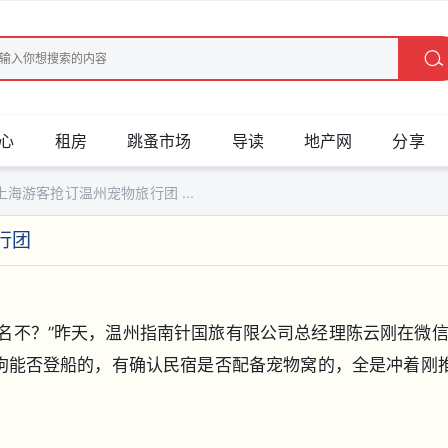
心
租房
跳蚤市场
导读
地产网
分享
上海游客抢订温州宠物旅行团 ...
行团
名不？”昨天，温州指南针国旅有限公司总经理陈云刚在微信
狗狗能否登船的，有确认民宿是否配备宠物窝的，全是冲着刚