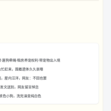
·遛狗牵绳·租房养宠权利·带宠物出入境
急忙赶来，围着遗体久久哀嚎
雨，屋内汪洋，网友：不回也罢
夜发文送别，网友留言悼念
香槟色小狗，洗完澡变纯白色