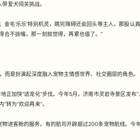
人带爱犬闯关挑战。
；金毛‘乐乐’特别机灵，跳完障碍还会回头等主人，那股认真
得合不拢嘴，那一刻就觉得，再累也值了。”
伴者，而是扮演起深度融入宠物主情感世界、社交圈层的角色。
地正加快“适宠化”步伐。今年5月，济南市灵岩寺景区发布“
”转为“欢迎再来”。
物进客舱的服务，有的航司开辟超过200条宠物航线。今