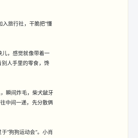
加入旅行社，干脆把“懂
块儿，感觉就像带着一
着别人手里的零食，馋
具，瞬间炸毛，柴犬龇牙
紧往中间一递，先分散俩
于“狗狗运动会”。小肖