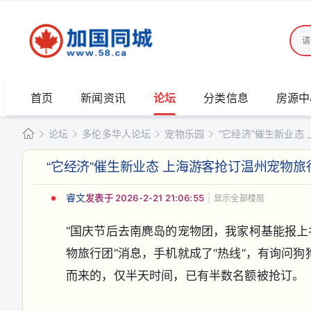
首页
新闻资讯
论坛
分类信息
房源中
论坛
多伦多华人论坛
宠物乐园
“它经济”催生新业态 
加
“它经济”催生新业态 上海游客抢订温州宠物旅
国
»
›
›
›
同
睿文
发表于 2026-2-21 21:06:55
|
显示全部楼层
城
“国庆节后去南麂岛的宠物团，我家柯基能报上
物旅行团”消息，手机就成了“热线”，有询问
而来的，仅半天时间，已有半数名额被抢订。