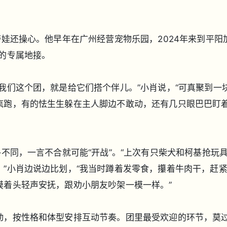
带娃还操心。他早年在广州经营宠物乐园，2024年来到平阳
的专属地接。
我们这个团，就是给它们搭个伴儿。”小肖说，“可真聚到一
疯跑，有的怯生生躲在主人脚边不敢动，还有几只眼巴巴盯
格不同，一言不合就可能“开战”。“上次有只柴犬和柯基抢玩
”小肖边说边比划，“我当时蹲着发零食，攥着牛肉干，赶
摸着头轻声安抚，跟劝小朋友吵架一模一样。”
，按性格和体型安排互动节奏。团里最受欢迎的环节，莫过