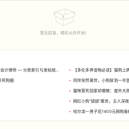
暂无回复，精彩从你开始！
师 — 分类索引与发帖规范（收藏帖）
【多伦多养宠物必读】猫狗上牌
惨死狗圈
同伴突然离世，小狗尿到一半
猫咪冒死回家却傻眼：屋外大
网红小狗“妞妞”离世，主人深
哈尔滨一男子花1400元网购