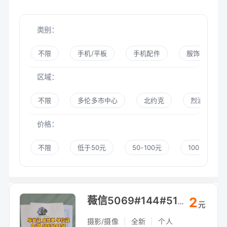
类别：
不限
手机/平板
手机配件
服饰鞋帽
区域：
不限
多伦多市中心
北约克
烈治文山
价格：
不限
低于50元
50-100元
100-300元
2
薇信5069#144#51[办][毕][业][証]、[成][績][單].
元
摄影/摄像
|
全新
|
个人