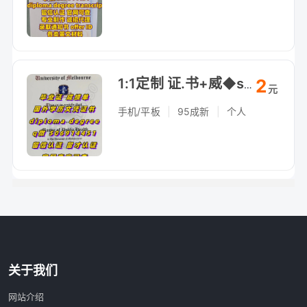
2
1:1定制 证.书+威◆swty8848◆成./績*單文凴？學*励-认.正
元
手机/平板
|
95成新
|
个人
关于我们
网站介绍