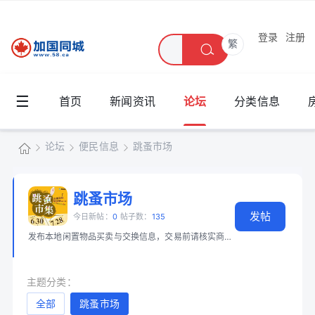
登录
注册
繁
☰
首页
新闻资讯
论坛
分类信息
论坛
便民信息
跳蚤市场
加
国
跳蚤市场
»
›
›
发帖
同
今日新帖：
0
帖子数：
135
发布本地闲置物品买卖与交换信息，交易前请核实商品和身份。 📖 必读：
大
城
主题分类：
全部
跳蚤市场