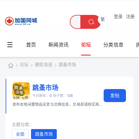
登录
注册
繁
☰
首页
新闻资讯
论坛
分类信息
论坛
便民信息
跳蚤市场
加
国
跳蚤市场
»
›
›
发帖
同
今日新帖：
0
帖子数：
135
发布本地闲置物品买卖与交换信息，交易前请核实商品和身份。 📖 必读：
大
城
主题分类：
全部
跳蚤市场