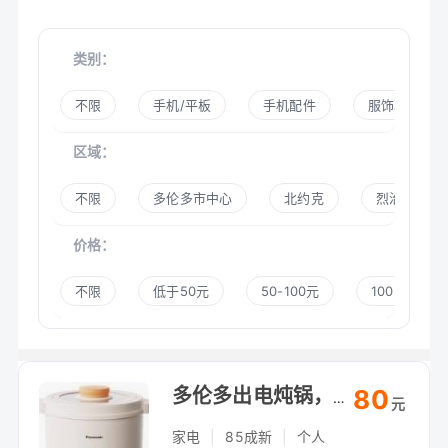
类别：
不限
手机/平板
手机配件
服饰鞋帽
区域：
不限
多伦多市中心
北约克
烈治文山
价格：
不限
低于50元
50-100元
100-300元
80
多伦多出电炖锅，煲汤煮粥慢炖，自提（Arthur Bonner Ave）
元
家电
|
85成新
|
个人