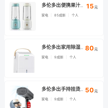
15
多伦多出便携果汁机，鲜榨随行杯，自提（Arthur Bonner Ave）
元
家电
|
85成新
|
个人
80
多伦多出家用除湿机，防潮防霉地下室必备，自提
元
家电
|
9成新
|
个人
50
多伦多出手持挂烫机，便携快速除皱，自提
元
家电
|
9成新
|
个人