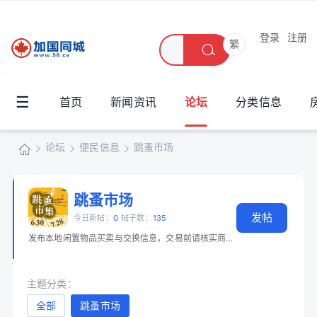
登录
注册
繁
☰
首页
新闻资讯
论坛
分类信息
论坛
便民信息
跳蚤市场
加
国
跳蚤市场
»
›
›
发帖
同
今日新帖：
0
帖子数：
135
发布本地闲置物品买卖与交换信息，交易前请核实商品和身份。 📖 必读：
大
城
主题分类：
全部
跳蚤市场