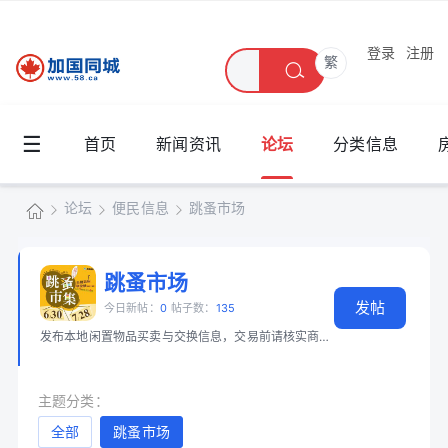
登录
注册
繁
☰
首页
新闻资讯
论坛
分类信息
论坛
便民信息
跳蚤市场
加
国
跳蚤市场
»
›
›
发帖
同
今日新帖：
0
帖子数：
135
发布本地闲置物品买卖与交换信息，交易前请核实商品和身份。 📖 必读：
大
城
主题分类：
全部
跳蚤市场