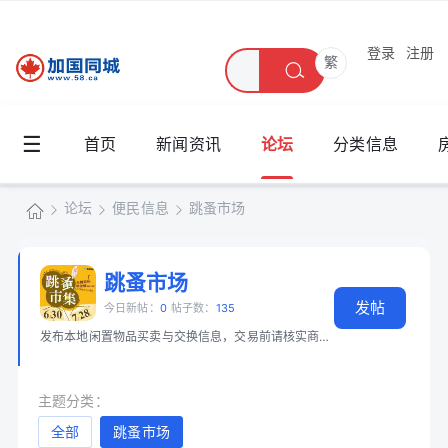
登录
注册
繁
☰
首页
新闻资讯
论坛
分类信息
论坛
便民信息
跳蚤市场
加
国
跳蚤市场
»
›
›
发帖
同
今日新帖：
0
帖子数：
135
发布本地闲置物品买卖与交换信息，交易前请核实商品和身份。 📖 必读：
大
城
主题分类：
全部
跳蚤市场