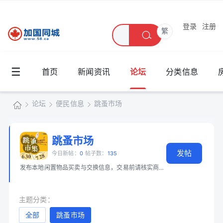
登录
注册
繁
☰
首页
新闻资讯
论坛
分类信息
论坛
便民信息
跳蚤市场
加
国
跳蚤市场
»
›
›
发帖
同
今日新帖：
0
帖子数：
135
发布本地闲置物品买卖与交换信息，交易前请核实商品和身份。 📖 必读：
大
城
主题分类：
全部
跳蚤市场