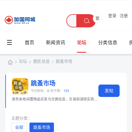
登录
注册
繁
☰
首页
新闻资讯
论坛
分类信息
论坛
便民信息
跳蚤市场
加
国
跳蚤市场
»
›
›
发帖
同
今日新帖：
0
帖子数：
135
发布本地闲置物品买卖与交换信息，交易前请核实商品和身份。 📖 必读：
大
城
主题分类：
全部
跳蚤市场