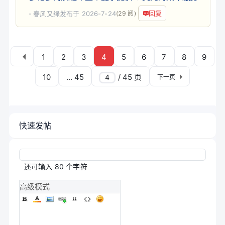
回复
春风又绿
发布于 2026-7-24
(29 阅)
1
2
3
4
5
6
7
8
9
10
... 45
/ 45 页
下一页
快速发帖
还可输入
80
个字符
高级模式