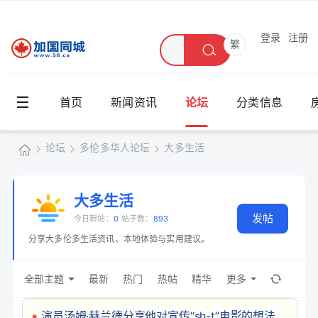
登录
注册
繁
☰
首页
新闻资讯
论坛
分类信息
论坛
多伦多华人论坛
大多生活
加
国
大多生活
»
›
›
发帖
同
今日新帖：
0
帖子数：
893
分享大多伦多生活资讯、本地体验与实用建议。
城
全部主题
最新
热门
热帖
精华
更多
演员汤姆·赫兰德分享他对宣传“sh-t”电影的想法