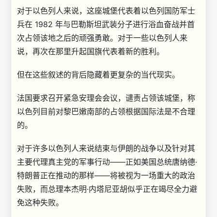
对于以色列人来说，这座城堡代表着以色列国防军士
兵在 1982 年与巴勒斯坦武装分子进行浴血奋战并首
次占领该地之后的顽强勇敢。对于一些以色列人来
说，再次在那里升起国旗代表着新的胜利。
但在这些叙述的背后隐藏着更复杂的当代现实。
法国要求召开紧急安理会会议，谴责占领该城堡，称
以色列目前对黎巴嫩南部的占领根据国际法是不合理
的。
对于许多以色列人来说
结束与伊朗的战争以及针对其
主要代理真主党的军事行动——正如美国总统唐纳德·
特朗普正在推动的那样——将被视为一场重大的政治
失败，而总理本杰明·内塔尼亚胡似乎正在竭尽全力避
免这种失败。