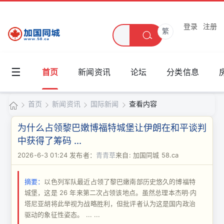
登录
注册
繁
☰
首页
新闻资讯
论坛
分类信息
首页
新闻资讯
国际新闻
查看内容
加
为什么占领黎巴嫩博福特城堡让伊朗在和平谈判
国
中获得了筹码 ...
›
›
›
›
同
2026-6-3 01:24
发布者：
青青草
来自: 加国同城 58.ca
城
摘要：
以色列军队最近占领了黎巴嫩南部历史悠久的博福特
城堡，这是 26 年来第二次占领该地点。虽然总理本杰明·内
塔尼亚胡将此举视为战略胜利，但批评者认为这是国内政治
驱动的象征性姿态。 ... ...