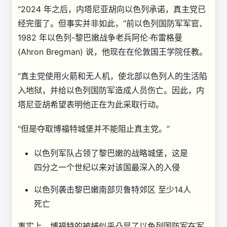
“2024 年之后，内塔尼亚胡向以色列承诺，真主党已
经完蛋了。但事实并非如此，”前以色列国防军军官、
1982 年以色列-黎巴嫩战争老兵阿伦·布雷格曼
(Ahron Bregman) 说，他现在在伦敦国王学院任教。
“真主党使用火箭和无人机，使北部以色列人的生活陷
入地狱，并给以色列国防军造成人员伤亡。因此，内
塔尼亚胡希望表明他正在为此采取行动。
“但是夺取博福特城堡并不能阻止真主党。”
以色列军队占领了黎巴嫩的战略城堡，这是
四分之一个世纪以来对该国最深入的入侵
以色列袭击黎巴嫩南部贝鲁特郊区 至少14人
死亡
事实上，博福特的被捕似乎凸显了以色列国防军在军