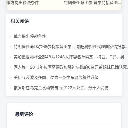
俄方提出停战条件
特朗普任命比尔·普尔特接替图尔西·加巴德担任代理国家情报总监 ...
相关阅读
俄方提出停战条件
特朗普任命比尔·普尔特接替图尔西·加巴德担任代理国家情
美加墨世界杯全部48队1248人阵容名单确定，梅西、C罗、奥乔亚六战世界杯 ...
家人称，2013年被
美伊互袭波及多国，过去一夜中东局势骤然升级
俄罗斯在乌克兰发动袭击 至少22人死亡、数十人受伤
最新评论