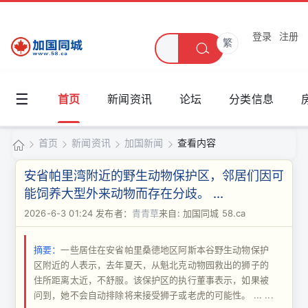
登录
注册
繁
☰
首页
新闻资讯
论坛
分类信息
首页
新闻资讯
加国新闻
查看内容
加
安省帕里湾附近的野生动物保护区，邻居们因可
国
能饲养大型外来动物而存在分歧。 ...
›
›
›
›
同
2026-6-3 01:24
发布者：
青青草
来自: 加国同城 58.ca
城
摘要：
一些居住在安省帕里桑德地区阿斯本谷野生动物保护
区附近的人表示，去年夏天，从魁北克动物园救出的狮子的
住所距离太近，不舒服。该保护区的执行董事表示，如果被
问到，她不会自动排除将来接受狮子或老虎的可能性。 ... ...