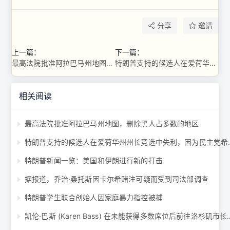
分享
邀请
上一篇：
下一篇：
最高法院批准阿拉巴马州地图，删除黑人占多数的地区
特朗普支持的候选人在爱荷华州州长竞选中失利，因为民主党希望翻转参议院席位 ...
相关阅读
最高法院批准阿拉巴马州地图，删除黑人占多数的地区
特朗普支持的候选人在爱荷
特朗普新闻一览：美国和伊朗进行新的打击
据报道，乔治·桑托斯因卡尔希赌注可疑而受到司法部调查
特朗普学生联合创始人因家庭暴力指控被捕
凯伦·巴斯 (Karen Bass) 