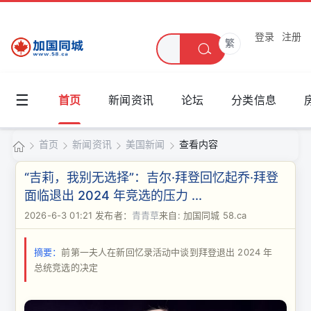
登录
注册
繁
☰
首页
新闻资讯
论坛
分类信息
首页
新闻资讯
美国新闻
查看内容
加
“吉莉，我别无选择”：吉尔·拜登回忆起乔·拜登
国
面临退出 2024 年竞选的压力 ...
›
›
›
›
同
2026-6-3 01:21
发布者：
青青草
来自: 加国同城 58.ca
城
摘要：
前第一夫人在新回忆录活动中谈到拜登退出 2024 年
总统竞选的决定