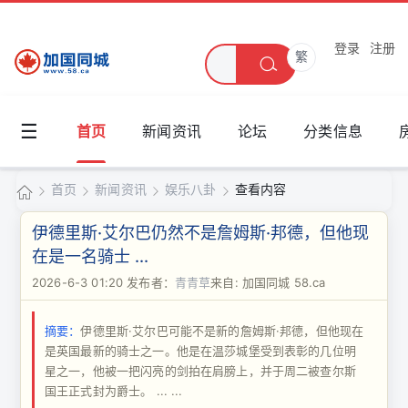
登录
注册
繁
☰
首页
新闻资讯
论坛
分类信息
首页
新闻资讯
娱乐八卦
查看内容
加
伊德里斯·艾尔巴仍然不是詹姆斯·邦德，但他现
国
在是一名骑士 ...
›
›
›
›
同
2026-6-3 01:20
发布者：
青青草
来自: 加国同城 58.ca
城
摘要：
伊德里斯·艾尔巴可能不是新的詹姆斯·邦德，但他现在
是英国最新的骑士之一。他是在温莎城堡受到表彰的几位明
星之一，他被一把闪亮的剑拍在肩膀上，并于周二被查尔斯
国王正式封为爵士。 ... ...