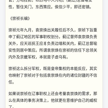
官，分地控扼，以匹马不入为功。(蓟辽)总督喻安
性，暂住关门，东西策应。俟信少平，即还密镇。
《崇祯长编》
崇祯元年九月，袁崇焕出关履任后不久，崇祯下旨重
申了蓟辽地区的军事职权划分。蓟辽督师袁崇焕负责
关外，应天巡抚王应豸负责边墙和关内，蓟辽总督喻
安性则居中策应。所谓袁崇焕在崇祯的信任下总领关
内外及京畿军权，本就是子虚乌有。
崇祯这么拆分军权，既是皇帝集权的本能反应，其实
也映射了崇祯对于包括袁崇焕在内的诸位封疆的不信
任。
如果说崇祯在辽事职权上还会考量袁崇焕的需求，那
么在具体的事务决策上，他就更在意维护自己的威权
了。