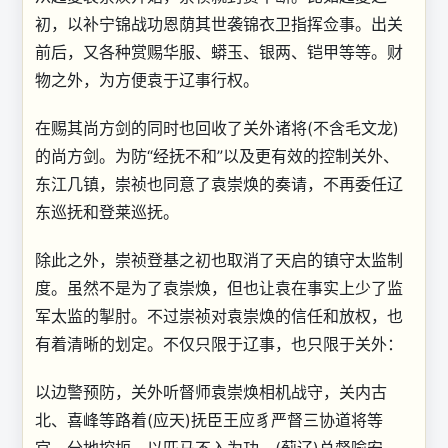
初，以补宁锦战功恩荫其世袭锦衣卫指挥佥事。出关
前后，又各种赏赐华服、蟒玉、银两、铠甲等等。财
物之外，为方便袁于辽事行权。
在赐其尚方剑的同时也回收了关外诸将(不含毛文龙)
的尚方剑。为防“经抚不和”以及更有效的控制关外、
东江几镇，崇祯也同意了袁崇焕的奏请，不再委任辽
东巡抚和登莱巡抚。
除此之外，崇祯登基之初也取消了天启的镇守太监制
度。虽然不是为了袁崇焕，但也让袁在事实上少了监
军太监的掣肘。不过崇祯对袁崇焕的信任和放权，也
有着清晰的划定。不仅只限于辽事，也只限于关外：
以边警预防，关外听督师袁崇焕相机战守，关内古
北、喜峰等路着(应天)抚臣王应豸严督三协道将等