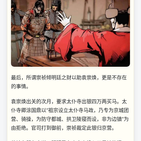
最后，所谓崇祯倾明廷之财以助袁崇焕，更是不存在
的事情。
袁崇焕出关的次月，要求太仆寺出银四万两买马。太
仆寺卿涂国鼎以“祖宗设立太仆寺马政，乃专为京城团
营、骑操，为防守都城、拱卫陵寝而设，非为边镇”为
由拒绝。官司打到御前，崇祯裁定此银归京营。