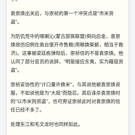
袁崇焕出关后，与崇祯的第一个冲突点是“市米资
盗”。
为防饥荒中的喀喇沁(蒙古部族联盟)倒向后金，袁崇
焕效仿旧例在高台堡开市售粮(用粮换柴薪，相当于救
济)。这事被梁廷栋弹劾后，崇祯信的不是袁崇焕。他
认同了部分官员的说辞，“明是接应东夷，实为藉寇资
盗”。
崇祯妥协性的“计口量许换米”，与其说他被袁崇焕说
服，不如说他是为“大局”而隐忍。其后诛杀袁崇焕时
的“以市米则资盗”，也可旁证崇祯此时对袁崇焕的信
任已经不多了。
处理东江和毛文龙时也同样如此。