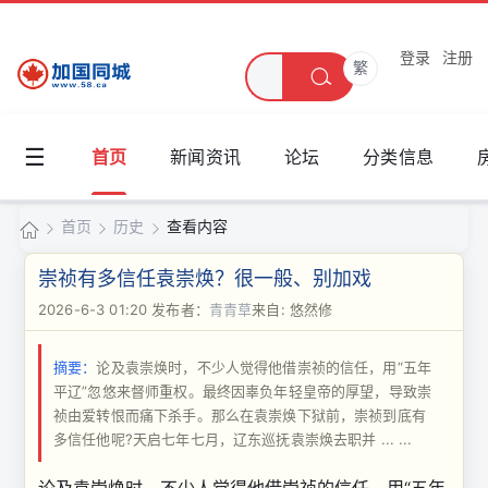
登录
注册
繁
☰
首页
新闻资讯
论坛
分类信息
首页
历史
查看内容
加
崇祯有多信任袁崇焕？很一般、别加戏
国
2026-6-3 01:20
发布者：
青青草
来自: 悠然修
›
›
›
同
摘要：
论及袁崇焕时，不少人觉得他借崇祯的信任，用“五年
城
平辽”忽悠来督师重权。最终因辜负年轻皇帝的厚望，导致崇
祯由爱转恨而痛下杀手。那么在袁崇焕下狱前，崇祯到底有
多信任他呢?天启七年七月，辽东巡抚袁崇焕去职并 ... ...