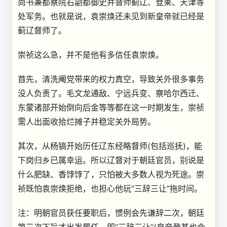
尚书兼都察院右副都御史并督师蓟辽、登莱、天津等
处军务。也就是说，袁崇焕还未见到新皇帝就已经是
蓟辽督师了。
崇祯这么急，并不是他有多信任袁崇焕。
首先，清洗阉党带来的权力真空，导致关外很多事务
没人负责了。毛文龙通敌、宁远兵变、察哈尔西迁、
东蒙诸部开始倒向后金等等都在这一时期发生，崇祯
需人出面收拾烂摊子并稳定关外局势。
其次，从杨镐开始历任辽东经略督师(包括巡抚)，能
下岗归乡已属幸运。所以辽督对于朝廷官员，别说是
什么肥缺、香饽饽了，只怕被大多数人视为死途。崇
祯既怕袁崇焕拒绝，也担心他玩“三辞三让”拖时间。
注：明朝官员获任要职后，惯例会先谦辞二次，朝廷