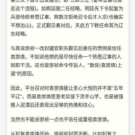
第三次下旨才出发履任，即“三辞三让”(皇帝登基也会
走这个流程)。如熊廷弼二任经略，明廷先下令起复为
兵部侍郎参赞辽事，熊数次拒绝召令后才入京(也确实
不想出山)。正式觐见奏对后，天启方下敕任命其为辽
东经略。
与其说崇祯一改封疆官职先觐见后委任的惯例是信任
袁崇焕，不如说他想的是尽快任命一个熟悉辽事的人
就职干活。这也是崇祯命令传旨人，“敦促(袁崇焕)上
道”的原因。
因此，平台召对时袁崇焕能让圣心大悦的并不是“五年
平辽”，而是袁崇焕愿意老实接下烫手山芋，也是被强
推入泥潭后还表现出足够的热情和信心。
当然也不能说崇祯一点也不信任或重视袁崇焕。
从起复袁崇焕开始，崇祯就封赏不断。比如起复之