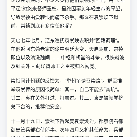
论及袁崇焕时，不少人觉得他借崇祯的信任，用“五年
平辽”忽悠来督师重权。最终因辜负年轻皇帝的厚望，
导致崇祯由爱转恨而痛下杀手。那么在袁崇焕下狱
前，崇祯到底有多信任他呢?
天启七年七月，辽东巡抚袁崇焕去职并“回籍调理”。
在他返回东莞老家的途中明廷大变，天启驾崩、崇祯
即位以及清洗魏阉 …… 中枢和朝堂的斗争，很快就波
及到关外 – 蓟辽督师王之臣被归入阉党。
崇祯问计朝廷的反馈为，“举朝争请召崇焕”。群臣推
举袁崇传的原因很简单：其一，自己不能去“粪坑”。
其二，袁在关外打过、打赢过。其三，袁是被阉党挤
兑下台的，推荐他安全。
十一月十九日，崇祯下旨起复袁崇焕为，都察院右都
御史管兵部右侍郎事。次年四月又将其任命为，兵部