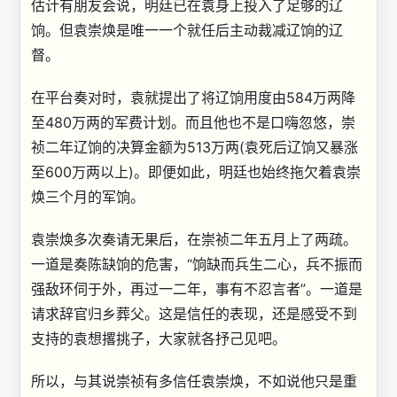
估计有朋友会说，明廷已在袁身上投入了足够的辽
饷。但袁崇焕是唯一一个就任后主动裁减辽饷的辽
督。
在平台奏对时，袁就提出了将辽饷用度由584万两降
至480万两的军费计划。而且他也不是口嗨忽悠，崇
祯二年辽饷的决算金额为513万两(袁死后辽饷又暴涨
至600万两以上)。即便如此，明廷也始终拖欠着袁崇
焕三个月的军饷。
袁崇焕多次奏请无果后，在崇祯二年五月上了两疏。
一道是奏陈缺饷的危害，“饷缺而兵生二心，兵不振而
强敌环伺于外，再过一二年，事有不忍言者”。一道是
请求辞官归乡葬父。这是信任的表现，还是感受不到
支持的袁想撂挑子，大家就各抒己见吧。
所以，与其说崇祯有多信任袁崇焕，不如说他只是重