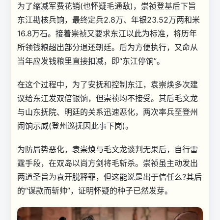
为了缩减军费花销(也怀疑毛通敌)，崇祯登基后下旨
东江勘核兵饷，最终定兵2.8万、年银23.52万两和米
16.8万石。接着崇祯又要求东江以此为标准，将历年
所领钱粮超出部分退还朝廷。后为方便执行，又命从
当年应发钱粮里直接扣减，即“东江停饷”。
在这个过程中，为了安抚和控制东江，袁崇焕多次建
议给东江发双倍银饷，但崇祯均不接受。其后毛文龙
与山东抚院、明廷的关系迅速恶化，两次率兵至登州
闹饷示威(登州巡抚因此事下岗)。
为防局势恶化，袁崇焕与毛文龙谈判无果后，自行雷
霆手段，在双岛以尚方剑将毛斩杀。崇祯虽主动发出
两道圣旨为袁开脱释罪，但这能说是出于信任么?其后
的“谋款而斩帅”，证明怀疑的种子已然发芽。