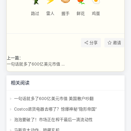
路过
雷人
握手
鲜花
鸡蛋
分享
邀请
上一篇：
一句话就多了600亿美元市值 美国散户吵翻
相关阅读
一句话就多了600亿美元市值 美国散户吵翻
Costco退货电器去哪了？惊爆神秘“隐形帝国”
泡泡要破了！市场正在榨干最后一滴流动性
马斯克大动作，暗藏玄机