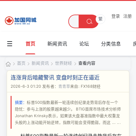
登录
注册
繁
☰
首页
新闻资讯
论坛
分类信息
首页
新闻资讯
世界财经
查看内容
加
连涨背后暗藏警讯 变盘时刻正在逼近
国
2026-6-3 01:20
发布者：
青青草
来自: FX168财经
›
›
›
›
同
摘要：
标普500指数最新一轮连续创纪录走势背后存在一个
城
隐忧：参与上涨的股票越来越少。 BTIG首席市场技术分析师
Jonathan Krinsky表示，如果该大盘基准指数中最大权重龙
头股的上涨动能开始逆转，指数可能会变得脆弱，而这 ... ...