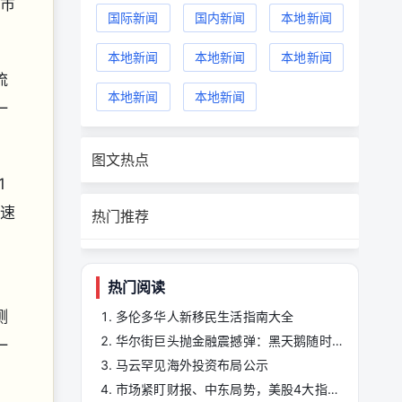
是市
国际新闻
国内新闻
本地新闻
本地新闻
本地新闻
本地新闻
流
本地新闻
本地新闻
一
图文热点
1
的速
热门推荐
。
热门阅读
测
多伦多华人新移民生活指南大全
华尔街巨头抛金融震撼弹：黑天鹅随时降临
一
马云罕见海外投资布局公示
市场紧盯财报、中东局势，美股4大指数跌多涨少，仅费半逆势收红，亚股周五两样情，韩股在周四重挫逾4%后，今展开反弹，早盘涨近2%，然在卖单杀出，指数翻黑，跌逾2%，震幅逾4%，而日经则开高走低，跌逾千点，上午盘暂收65039点，跌644点。投资人正消化最新企 ...