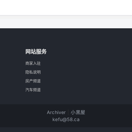
网站服务
商家入驻
隐私说明
房产频道
汽车频道
Archiver
|
小黑屋
kefu@58.ca