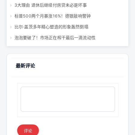
3大理由 退休后继续付房贷未必是坏事
标普500两个月暴涨16%！德银敲响警钟
比尔·盖茨多年精心塑造的形象轰然倒塌
泡泡要破了！市场正在榨干最后一滴流动性
最新评论
评论