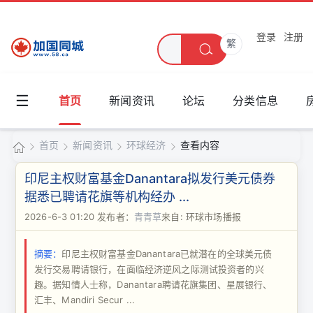
登录
注册
繁
☰
首页
新闻资讯
论坛
分类信息
首页
新闻资讯
环球经济
查看内容
加
印尼主权财富基金Danantara拟发行美元债券
国
据悉已聘请花旗等机构经办 ...
›
›
›
›
同
2026-6-3 01:20
发布者：
青青草
来自: 环球市场播报
城
摘要：
印尼主权财富基金Danantara已就潜在的全球美元债
发行交易聘请银行，在面临经济逆风之际测试投资者的兴
趣。据知情人士称，Danantara聘请花旗集团、星展银行、
汇丰、Mandiri Secur ...