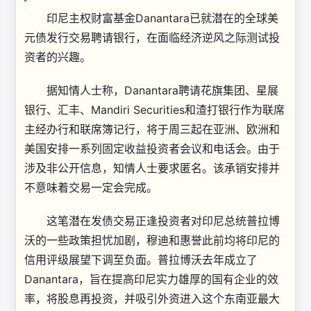
印尼主权财富基金Danantara已就潜在的全球美
元债发行交易聘请银行，在面临经济逆风之际测试投
资者的兴趣。
据知情人士称，Danantara聘请花旗集团、星展
银行、汇丰、Mandiri Securities和渣打银行作为联席
主经办行和联席簿记行，将于周三起在亚洲、欧洲和
美国安排一系列固定收益投资者会议和电话会。由于
涉及非公开信息，知情人士要求匿名。该承销安排并
不意味着交易一定会完成。
这笔潜在发债交易正逢投资者对印尼总统普拉博
沃的一些政策担忧加剧，穆迪和惠誉此前均将印尼的
信用评级展望下调至负面。普拉博沃去年成立了
Danantara，旨在提高印尼实力雄厚的国有企业的效
率，将股息再投资，并吸引外资进入这个东南亚最大