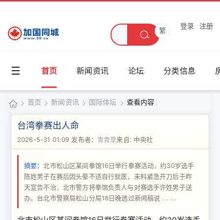
登录
注册
繁
☰
首页
新闻资讯
论坛
分类信息
首页
新闻资讯
国际体坛
查看内容
加
台湾拳赛出人命
国
2026-5-31 01:09
发布者：
青青草
来自: 中央社
›
›
›
›
同
摘要：
北市松山区某间拳馆16日举行拳赛活动，约30岁选手
城
陈姓男子在赛后因头晕不适自行就医，未料紧急开刀后于昨
天宣告不治，北市警方将拳馆负责人与对赛选手许姓男子送
办。台北市警察局松山分局18日晚透过新闻稿说 ... ...