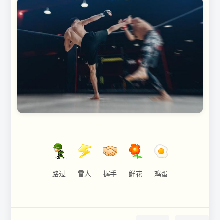
路过
雷人
握手
鲜花
鸡蛋